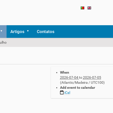
Artigos
Contatos
ulho
When
2026-07-04
to
2026-07-05
(Atlantic/Madeira / UTC100)
Add event to calendar
iCal